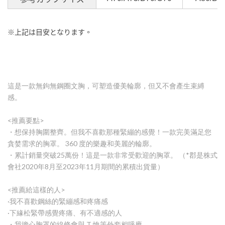
※上記
は
目安
となります
。
這是一款無鉤無鋼圈文胸，可塑造優美輪廓，但又不會產生束縛
感。
<推薦要點>
・想保持胸圍整齊。但我不喜歡那種緊繃的感覺！一款完美滿足您
貪婪需求的胸罩。 360 度的樂趣和美麗的輪廓。
・累計銷量突破25萬份！這是一款非常受歡迎的胸罩。 （*郡是株式
會社2020年8月至2023年11月期間的累積出貨量）
<推薦給這樣的人>
·我不喜歡鋼絲的緊繃感和疼痛感
·下緣松緊帶感覺疼痛、有不適感的人
・我擔心胸罩的線條會與 T 恤等外套相呼應。