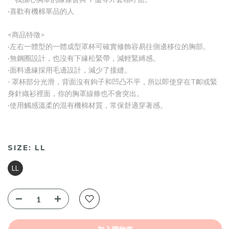
·喜歡有機棉單品的人
<商品特徵>
·左右一體型的一體成型罩杯可確實修飾容易往側邊移位的胸部。
·無鋼圈設計，也沒有下緣松緊帶，減輕緊縛感。
·面料邊緣採用毛邊設計，減少了接縫。
- 罩杯部分光滑，背面沒有鉤子和凹凸不平，所以即使穿在T卹或緊
身針織衫裡面，你的胸罩線條也不會突出。
·使用觸感溫柔的混有機棉材質，常保舒適穿著感。
SIZE:
LL
LL