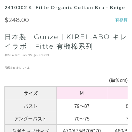
2410002 KI Fitte Organic Cotton Bra - Beige
$248.00
有存貨
日本製 | Gunze | KIREILABO キレ
イラボ | Fitte 有機棉系列
顏色 Colour :
Black / Beige / Charcoal
尺碼 Size :
M / L / LL
(
単位
cm)
M
サイズ
バスト
79
～
87
86
アンダーバスト
70
～
75
75
A70/A75/B70/C70
A80/B7
参考カップサイズ