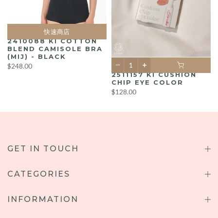
快速商店
2410088 KI COTTON
BLEND CAMISOLE BRA
(MIJ) - BLACK
$248.00
2511157 KI CUSHION
LL
CHIP EYE COLOR
$128.00
GET IN TOUCH
CATEGORIES
INFORMATION