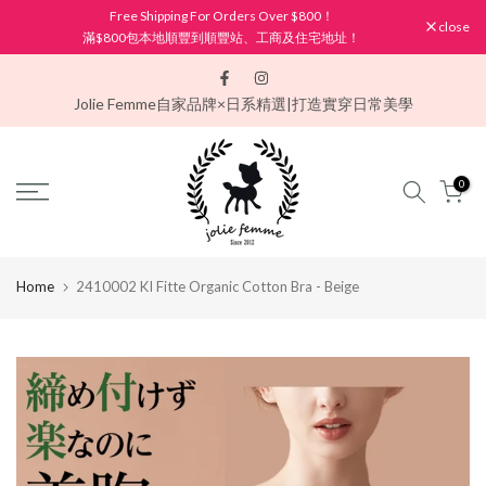
Free Shipping For Orders Over $800！
Skip
close
滿$800包本地順豐到順豐站、工商及住宅地址！
to
content
Jolie Femme
自家品牌×日系精選|打造實穿日常美學
0
Home
2410002 KI Fitte Organic Cotton Bra - Beige