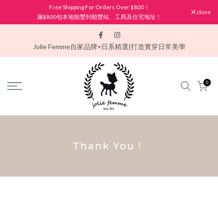
Free Shipping For Orders Over $800！
Skip
close
滿$800包本地順豐到順豐站、工商及住宅地址！
to
content
Jolie Femme
自家品牌×日系精選|打造實穿日常美學
0
Thank You！